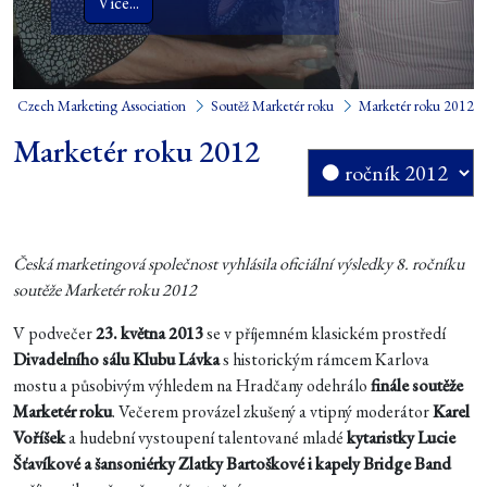
Více...
Czech Marketing Association
Soutěž Marketér roku
Marketér roku 2012
Marketér roku 2012
Česká marketingová společnost vyhlásila oficiální výsledky 8. ročníku
soutěže Marketér roku 2012
V podvečer
23. května 2013
se v příjemném klasickém prostředí
Divadelního sálu Klubu Lávka
s historickým rámcem Karlova
mostu a působivým výhledem na Hradčany odehrálo
finále soutěže
Marketér roku
. Večerem provázel zkušený a vtipný moderátor
Karel
Voříšek
a hudební vystoupení talentované mladé
kytaristky Lucie
Šťavíkové a šansoniérky Zlatky Bartoškové i kapely Bridge Band