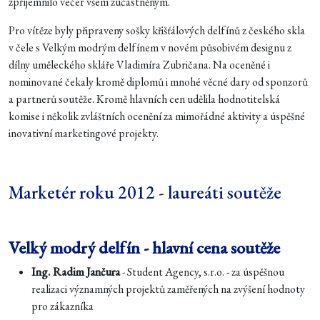
zpříjemnilo večer všem zúčastněným.
Pro vítěze byly připraveny sošky křišťálových delfínů z českého skla
v čele s Velkým modrým delfínem v novém působivém designu z
dílny uměleckého skláře Vladimíra Zubričana. Na oceněné i
nominované čekaly kromě diplomů i mnohé věcné dary od sponzorů
a partnerů soutěže. Kromě hlavních cen udělila hodnotitelská
komise i několik zvláštních ocenění za mimořádné aktivity a úspěšné
inovativní marketingové projekty.
Marketér roku 2012 - laureáti soutěže
Velký modrý delfín - hlavní cena soutěže
Ing. Radim Jančura
- Student Agency, s.r.o. - za úspěšnou
realizaci významných projektů zaměřených na zvýšení hodnoty
pro zákazníka