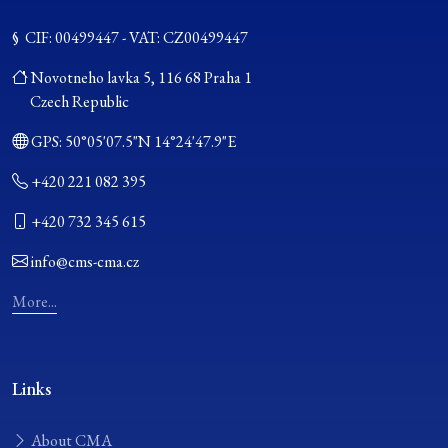
§ CIF: 00499447 - VAT: CZ00499447
Novotneho lavka 5, 116 68 Praha 1
Czech Republic
GPS:
50°05'07.5"N 14°24'47.9"E
+420 221 082 395
+420 732 345 615
info@cms-cma.cz
More...
Links
About CMA