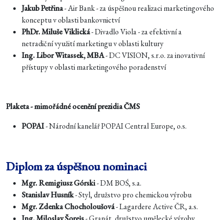
Jakub Petřina
- Air Bank - za úspěšnou realizaci marketingového
konceptu v oblasti bankovnictví
PhDr. Miluše Viklická
- Divadlo Viola - za efektivní a
netradiční využití marketingu v oblasti kultury
Ing. Libor Witassek, MBA
- DC VISION, s.r.o. za inovativní
přístupy v oblasti marketingového poradenství
Plaketa - mimořádné ocenění prezidia ČMS
POPAI
- Národní kanelář POPAI Central Europe, o.s.
Diplom za úspěšnou nominaci
Mgr. Remigiusz Górski
- DM BOŚ, s.a.
Stanislav Husník
- Styl, družstvo pro chemickou výrobu
Mgr. Zdenka Chocholoušová
- Lagardere Active ČR, a.s.
Ing. Miloslav Šorejs
- Granát, družstvo umělecké výroby