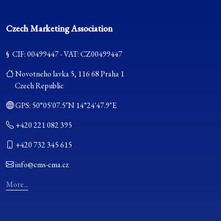
Czech Marketing Association
§ CIF: 00499447 - VAT: CZ00499447
Novotneho lavka 5, 116 68 Praha 1
Czech Republic
GPS:
50°05'07.5"N 14°24'47.9"E
+420 221 082 395
+420 732 345 615
info@cms-cma.cz
More...