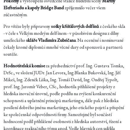
Pokorný
a vystoupení osvědčené stálice hudební scény
Marthy
Elefteriadu a kapely Bridge Band
zpříjemnilo večer všem
zúčastněným.
Pro vítěze byly připraveny
sošky křišťálových delfínů
z českého skla
- v čele s Velkým modrým delfínem - v působivém designu z dílny
uměleckého
skláře Vladimíra Zubričana
. Na oceněné i nominované
čekaly kromě diplomů i mnohé věcné dary od sponzorů a partnerů
soutěže.
Hodnotitelská komise
za předsednictví prof. Ing. Gustava Tomka,
DrSc., ve složení JUDr. Jan Levora, Ing.Blanka Bukovská, Ing. Jiří
Mikeš, Ing. Zdeněk Liška, Ing. Tomáš David, Ing. Ondřej Typolt,
prof. Ing. Jaromír Veber, CSc., hodnotila přihlášené projekty z
hlediska inovační úrovně, podle podílu na zvýšení konkurenční
schopnosti a uplatnění principů marketingu, dále pak z hlediska
posílení dobrého jména marketingu, jeho etického pojetí a přispění
ke společenské odpovědnosti firmy. Samozřejmě byl součástí
hodnocení podíl přihlášené osobnosti z hlediska autorství, řízení a
koordinace realizačního týmu apod. Vedle hlavních cen udělila