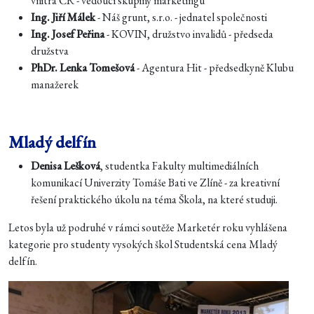
vnitra ČR - vedoucí skupiny marketingu
Ing. Jiří Málek
- Náš grunt, s.r.o. - jednatel společnosti
Ing. Josef Peřina
- KOVIN, družstvo invalidů - předseda
družstva
PhDr. Lenka Tomešová
- Agentura Hit - předsedkyně Klubu
manažerek
Mladý delfín
Denisa Lešková
, studentka Fakulty multimediálních
komunikací Univerzity Tomáše Bati ve Zlíně - za kreativní
řešení praktického úkolu na téma Škola, na které studuji.
Letos byla už podruhé v rámci soutěže Marketér roku vyhlášena
kategorie pro studenty vysokých škol Studentská cena Mladý
delfín.