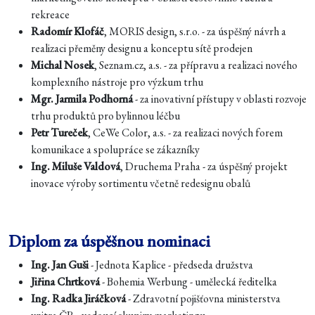
rekreace
Radomír Klofáč
, MORIS design, s.r.o. - za úspěšný návrh a
realizaci přeměny designu a konceptu sítě prodejen
Michal Nosek
, Seznam.cz, a.s. - za přípravu a realizaci nového
komplexního nástroje pro výzkum trhu
Mgr. Jarmila Podhorná
- za inovativní přístupy v oblasti rozvoje
trhu produktů pro bylinnou léčbu
Petr Tureček
, CeWe Color, a.s. - za realizaci nových forem
komunikace a spolupráce se zákazníky
Ing. Miluše Valdová
, Druchema Praha - za úspěšný projekt
inovace výroby sortimentu včetně redesignu obalů
Diplom za úspěšnou nominaci
Ing. Jan Guši
- Jednota Kaplice - předseda družstva
Jiřina Chrtková
- Bohemia Werbung - umělecká ředitelka
Ing. Radka Jiráčková
- Zdravotní pojišťovna ministerstva