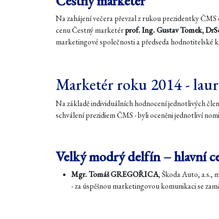
Čestný marketér
Na zahájení večera převzal z rukou prezidentky ČMS 
cenu Čestný marketér
prof. Ing. Gustav Tomek, DrSc
marketingové společnosti a předseda hodnotitelské 
Marketér roku 2014 - laur
Na základě individuálních hodnocení jednotlivých čle
schválení prezidiem ČMS - byli oceněni jednotliví nom
Velký modrý delfín – hlavní c
Mgr. Tomáš GREGOŘICA
, Škoda Auto, a.s.
- za úspěšnou marketingovou komunikaci se zamě