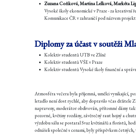
Zuzana Coňková, Martina Lelková, Markéta Li
Vysoké školy ekonomické v Praze - za kreativní 
Komunikace ČR v zahraničí pod názvem projektu
Diplomy za účast v soutěži Ml
Kolektiv studentů UTB ve Zlíně
Kolektiv studentů VŠE v Praze
Kolektiv studentů Vysoké školy finanční a správn
Atmosféra večera byla příjemná, umělci vynikající, po
letadlo není dost rychlé, aby dopravilo včas držitele 
napraveny, moderátor obdivován, přítomné dámy takté
pozorné, květiny rozdány, závěrečný raut hojný a chu
výzdobu sálu se postaral Svaz květinářů a floristů, hod
odnášeli společně s cenami, byly příspěvkem četných,