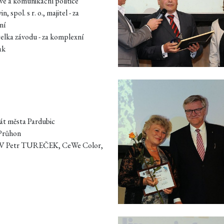
vé a komunikační politice
 spol. s r. o., majitel - za
ní
telka závodu - za komplexní
ak
át města Pardubic
 Průhon
 MV Petr TUREČEK, CeWe Color,