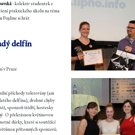
pavská
- kolektiv studentek z
řešení praktického úkolu na téma
 Pojďme si hrát
adý delfín
í v Praze
zdní příchody tolerovány (ani
Zlatého delfína), drobné chyby
ž, sponzoři štědří, hostesky
tný. O překrásnou květinovou
notné dárky, které si soutěžící
 většinou přítomných sponzorů.