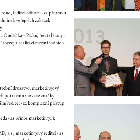
 fond, ředitel odboru - za přípravu
podmínek veřejných zakázek
vy
 Ondříčka v Písku, ředitel školy -
í rozvoj a realizaci mezinárodních
řební družstvo, marketingový
ch potravin a inovace značky
rální ředitel - za komplexní přístup
eda - za přínos marketingu k
 a.s., marketingový ředitel - za