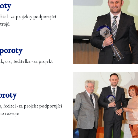
roty
ditel - za projekty podporující
trojů
 poroty
k, o.s., ředitelka - za projekt
oroty
ředitel - za projekt podporující
ho rozvoje