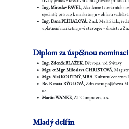
trvalý přínos v kreativní a integrované produkto
Ing. Miroslav PAVEL
, Akademie Literárních novin,
ojedinělý přístup k marketingu v oblasti vzdělává
Ing. Dana PLÍHALOVÁ
, Znak Malá Skála, ředi
uplatnění marketingové strategie v družstvu Zn
Diplom za úspěšnou nominaci
Ing. Zdeněk BLAŽEK
, Dřevojas, v.d. Svitavy
Mgr. et Mgr. Miloslava CHRISTOVÁ
, Magistr
Mgr. Aleš KOUTNÝ, MBA
, Kulturní centrum
Bc. Renata RÝGLOVÁ
, Zdravotní pojišťovna
a.s.
Martin WANKE
, AT Computers, a.s.
Mladý delfín