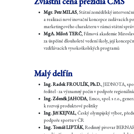
Zvláštní cena prezidia ČMS
Mgr. Petr MILAS
, Státní zemědělský intervenční
a realizaci nové inovační koncepce zadávacích 
marketingového charakteru v rámci státní sprá
MgA. Miloň TERČ
, Filmová akademie Miroslava
za úspěšné dlouholeté vedení školy, její koncepčn
vzdělávacích vysokoškolských programů
Malý delfín
Ing. Radek FROULÍK, Ph.D.
, JEDNOTA, spot
ředitel - za významný počin v podpoře regionální
Ing. Zdeněk JAHODA
, Emco, spol. s r.o., gene
k rozvoji produktové politiky
Ing. Jiří KEJVAL
, Český olympijský výbor, předs
podpoře sportu v ČR
Ing. Tomáš LIPTÁK
, Rodinný pivovar BERNARD,