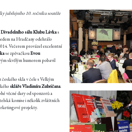
dky jubilejního 10. ročníku soutěže
í
Divadelního sálu Klubu Lávka
s
ledem na Hradčany odehrálo
 2014. Večerem provázel excelentní
íka
se zpěvačkou
Evou
Svým skvělým humorem pobavil
z českého skla v čele s Velkým
ckého
skláře Vladimíra Zubričana
.
hé věcné dary od sponzorů a
elská komise i několik zvláštních
arketingové projekty.