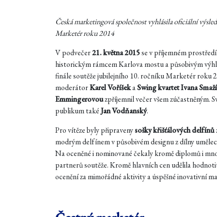
Česká marketingová společnost vyhlásila oficiální výsle
Marketér roku 2014
V podvečer
21. května 2015
se v příjemném prostřed
historickým rámcem Karlova mostu a působivým výh
finále soutěže jubilejního 10. ročníku Marketér roku
moderátor
Karel Voříšek
a
Swing kvartet Ivana Smaž
Emmingerovou
zpříjemnil večer všem zúčastněným. 
publikum také
Jan Vodňanský
.
Pro vítěze byly připraveny
sošky křišťálových delfínů
modrým delfínem v působivém designu z dílny uměle
Na oceněné i nominované čekaly kromě diplomů i mno
partnerů soutěže. Kromě hlavních cen udělila hodnotit
ocenění za mimořádné aktivity a úspěšné inovativní m