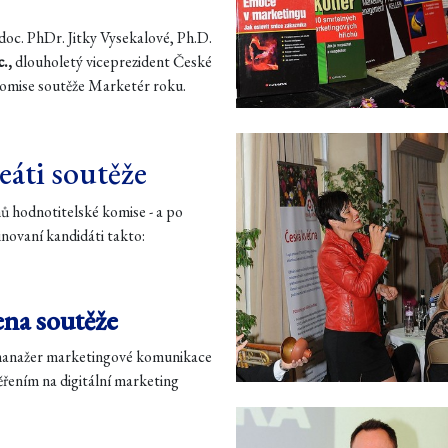
doc. PhDr. Jitky Vysekalové, Ph.D.
.,
dlouholetý viceprezident České
komise soutěže Marketér roku.
eáti soutěže
nů hodnotitelské komise - a po
inovaní kandidáti takto:
ena soutěže
, manažer marketingové komunikace
řením na digitální marketing